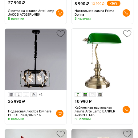
27 990 ₽
8 990 ₽
-36%
13 990 ₽
Люстра на штанге Arte Lamp
Настольная лампа Prima
JACOB A7029PL-9BK
Donna
В наличии
В наличии
+2
36 990 ₽
10 990 ₽
Кабинетная настольная
Подвесная люстра Divinare
лампа Arte Lamp BANKER
ELLIOT 7304/04 SP-6
A2492LT-1AB
В наличии
В наличии