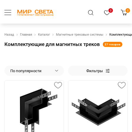
0
0
Назад
Главная
Каталог
Магнитные трековые системы
Комплектующи
Комплектующие для магнитных треков
27 товаров
По популярности
Фильтры