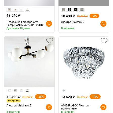
19 540 ₽
18 490 ₽
-3%
18 990 ₽
Потолочная люстра Arte
Люстра Flowers 6
Lamp CANDY A7274PL-27GO
Доставка 10 дней
В наличии
19 490 ₽
13 620 ₽
-28%
-19%
26 990 ₽
16 890 ₽
Хит продаж
Люстра Makhaon 8
A1054PL-9CC Люстры
потолочные
В наличии
В наличии