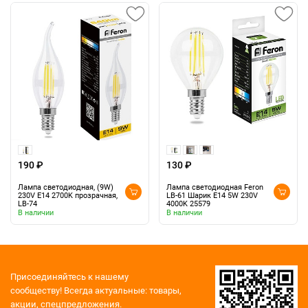
190 ₽
130 ₽
Лампа светодиодная, (9W)
Лампа светодиодная Feron
230V E14 2700K прозрачная,
LB-61 Шарик E14 5W 230V
LB-74
4000K 25579
В наличии
В наличии
Присоединяйтесь к нашему
сообществу!
Всегда актуальные: товары,
акции, спецпредложения.