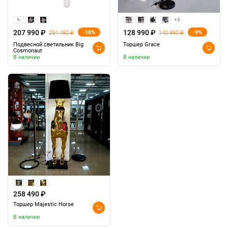
+3
207 990 ₽
128 990 ₽
-18%
-9%
254 490 ₽
140 990 ₽
Подвесной светильник Big
Торшер Grace
Cosmonaut
В наличии
В наличии
258 490 ₽
Торшер Majestic Horse
В наличии