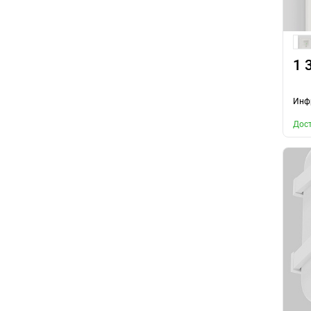
1 
Инфр
Дост