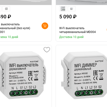
490 ₽
5 090 ₽
i выключатель
канальный (без нуля)
W-Fi выключатель
001
четырехканальный MD004
авка 10 дней
Доставка 10 дней