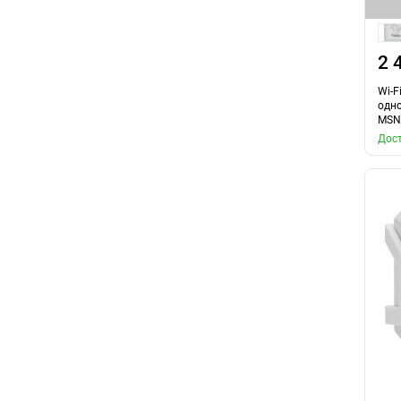
2 
Wi-F
одно
MSN
Дост