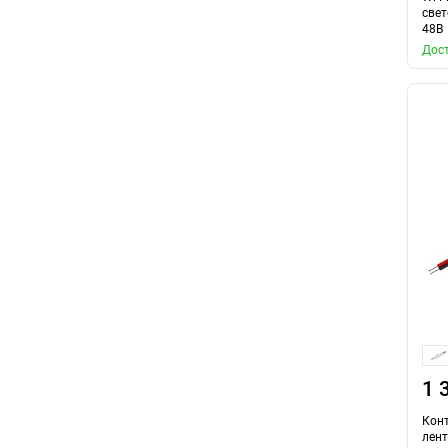
свет
48В
Дост
1 
Кон
лен