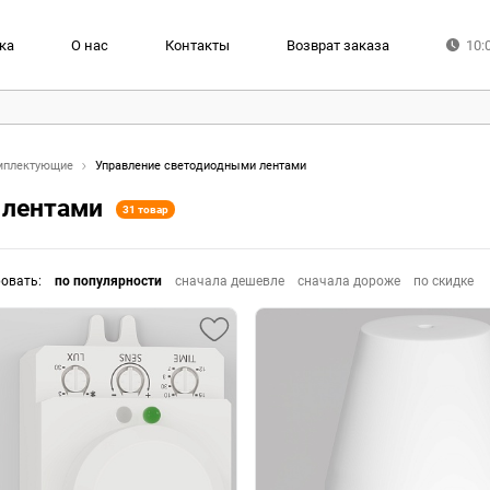
ка
О нас
Контакты
Возврат заказа
10:
мплектующие
Управление светодиодными лентами
 лентами
31 товар
ровать
:
по популярности
сначала дешевле
сначала дороже
по скидке