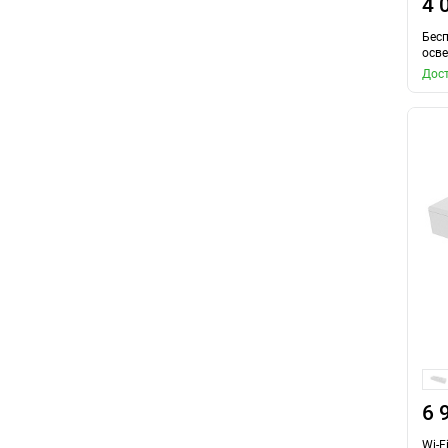
4 
Бес
осв
Дост
6 
Wi-F