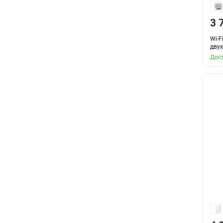
3 
Wi-F
дву
Дост