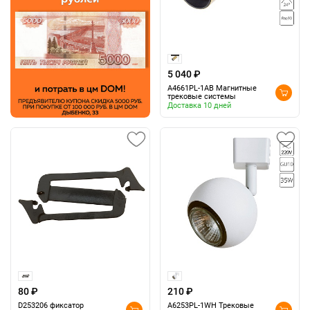
5 040 ₽
A4661PL-1AB Магнитные
трековые системы
Доставка 10 дней
80 ₽
210 ₽
D253206 фиксатор
A6253PL-1WH Трековые