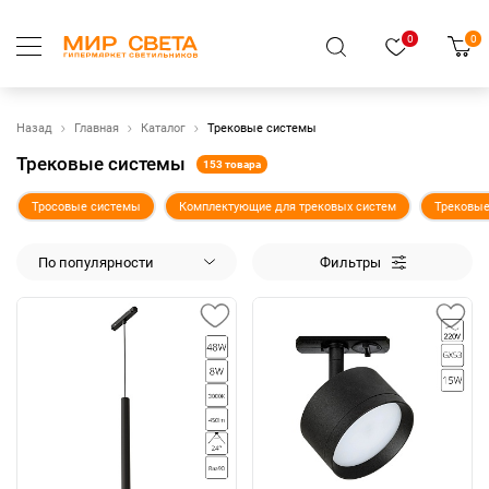
0
0
Назад
Главная
Каталог
Трековые системы
Трековые системы
153 товара
Тросовые системы
Комплектующие для трековых систем
Трековые
По популярности
Фильтры