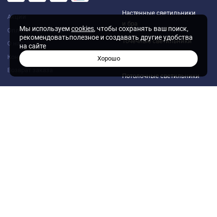
Настенные светильники
Акции
и бра
Мы используем
cookies
, чтобы сохранять ваш поиск,
Оплата и доставка
рекомендоватьполезное и создавать другие удобства
Точечные светильники
О нас
на сайте
Контакты
Хорошо
Лампы
Возврат заказа
Потолочные светильники
Трековые системы
Уличное освещение
Магнитные трековые
системы
Светодиодные ленты
и комплектующие
Офисное освещение
Аксессуары