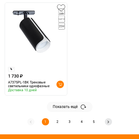
1 730 ₽
A7375PL-1BK Трековые
светильники однофазные
Доставка 10 дней
Показать ещё
1
2
3
4
5