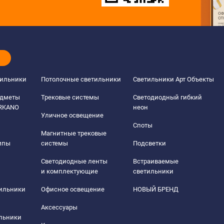
тильники
Потолочные светильники
Светильники Арт Объекты
едметы
Трековые системы
Светодиодный гибкий
ERKANO
неон
Уличное освещение
Споты
Магнитные трековые
мпы
системы
Подсветки
Светодиодные ленты
Встраиваемые
и комплектующие
светильники
тильники
Офисное освещение
НОВЫЙ БРЕНД
Аксессуары
льники