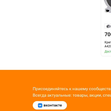
70
Кре
A42
Дост
Присоединяйтесь к нашему сообществ
Всегда актуальные: товары, акции, сп