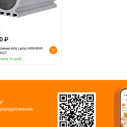
0 ₽
пление Arte Lamp HIGHWAY
0027
авка 10 дней
у!
ецпредложения.