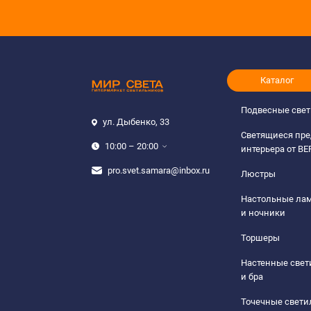
Каталог
Подвесные све
ул. Дыбенко, 33
Светящиеся пр
10:00 – 20:00
интерьера от B
pro.svet.samara@inbox.ru
Люстры
Настольные ла
и ночники
Торшеры
Настенные све
и бра
Точечные свети