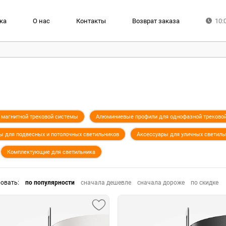
ка
О нас
Контакты
Возврат заказа
10:
магнитной трековой системы
Алюминиевые профили для однофазной треково
ы для подвесных и потолочных светильников
Аксессуары для уличных светиль
Комплектующие для светильника
ровать
:
по популярности
сначала дешевле
сначала дороже
по скидке