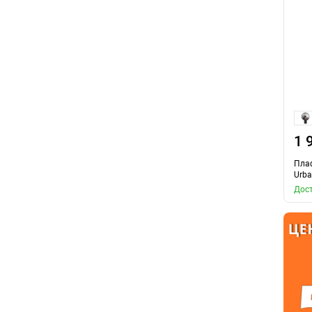
1 
Плаф
Urb
Дост