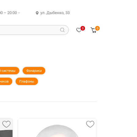
00 – 20:00
ул. Дыбенко, 33
0
0
й системы
Фонарики
ников
Плафоны