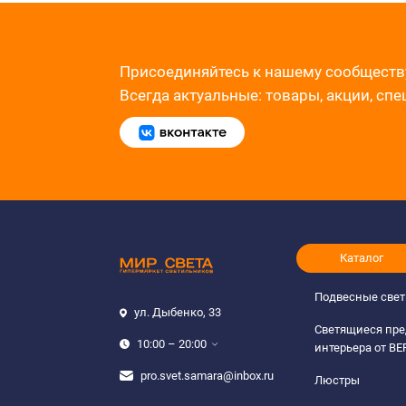
Присоединяйтесь к нашему сообществ
Всегда актуальные: товары, акции, сп
Каталог
Подвесные све
ул. Дыбенко, 33
Светящиеся пр
10:00 – 20:00
интерьера от B
pro.svet.samara@inbox.ru
Люстры