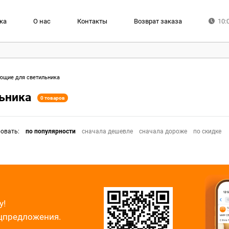
ка
О нас
Контакты
Возврат заказа
10:
ющие для светильника
ьника
0 товаров
ровать
:
по популярности
сначала дешевле
сначала дороже
по скидке
у!
ецпредложения.