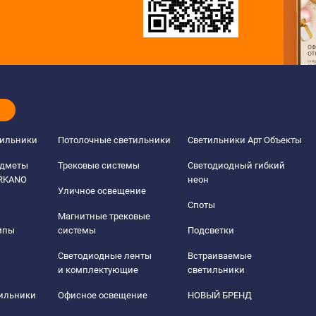
тильники
Потолочные светильники
Светильники Арт Объекты
едметы
Трековые системы
Светодиодный гибкий
ERKANO
неон
Уличное освещение
Споты
Магнитные трековые
мпы
системы
Подсветки
Светодиодные ленты
Встраиваемые
и комплектующие
светильники
тильники
Офисное освещение
НОВЫЙ БРЕНД