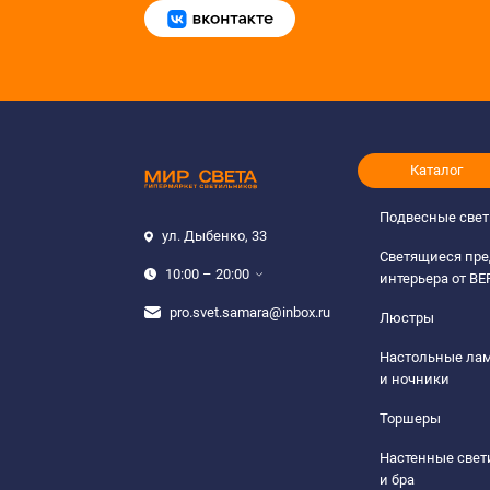
Каталог
Подвесные све
ул. Дыбенко, 33
Светящиеся пр
10:00 – 20:00
интерьера от B
pro.svet.samara@inbox.ru
Люстры
Настольные ла
и ночники
Торшеры
Настенные све
и бра