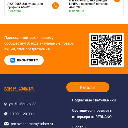
магнитного шинопровода
A621005E Заглушка для
LINEA в натяжной потолок
профиля А620205
A620205
В наличии
В наличии
Присоединяйтесь к нашему
сообществу!
Всегда актуальные: товары,
акции, спецпредложения.
Каталог
Подвесные светильники
ул. Дыбенко, 33
Светящиеся предметы
10:00 – 20:00
интерьера от BERKANO
pro.svet.samara@inbox.ru
Люстры