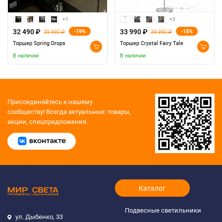
+1
+3
32 490 ₽
33 990 ₽
-19%
-15%
39 990 ₽
39 990 ₽
Торшер Spring Drops
Торшер Crystal Fairy Tale
В наличии
В наличии
Присоединяйтесь к нашему
сообществу!
Всегда актуальные: товары,
акции, спецпредложения.
Каталог
Подвесные светильники
ул. Дыбенко, 33