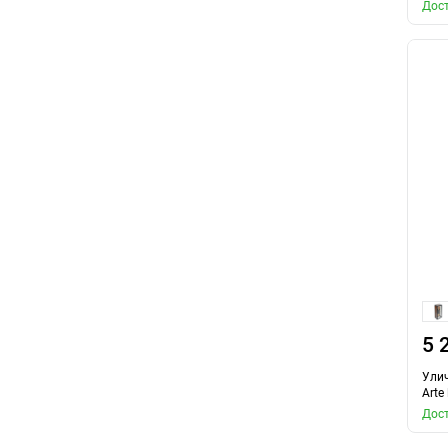
Дост
5 
Ули
Arte
Дост