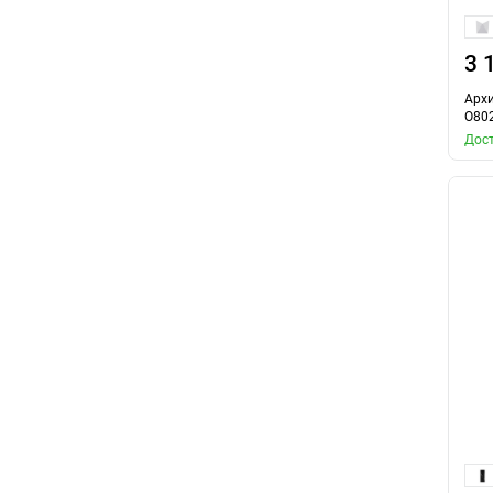
3 
Архи
O80
Дост