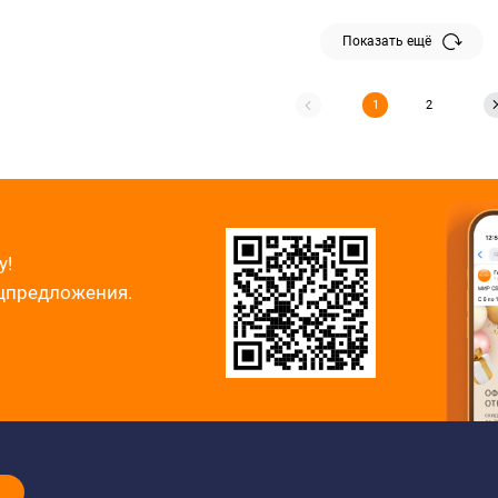
Показать ещё
1
2
у!
ецпредложения.