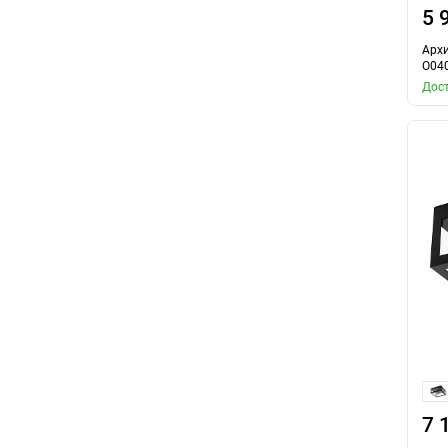
5 
Архи
O04
Дост
7 