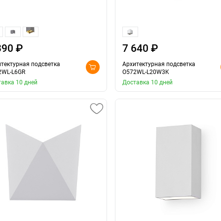
390 ₽
7 640 ₽
тектурная подсветка
Архитектурная подсветка
2WL-L6GR
O572WL-L20W3K
авка 10 дней
Доставка 10 дней