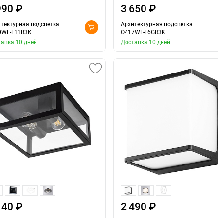
990 ₽
3 650 ₽
тектурная подсветка
Архитектурная подсветка
0WL-L11B3K
O417WL-L6GR3K
авка 10 дней
Доставка 10 дней
140 ₽
2 490 ₽