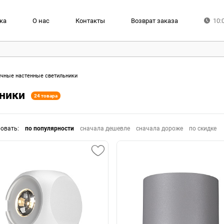
ка
О нас
Контакты
Возврат заказа
10:
чные настенные светильники
ники
24 товара
ровать
:
по популярности
сначала дешевле
сначала дороже
по скидке